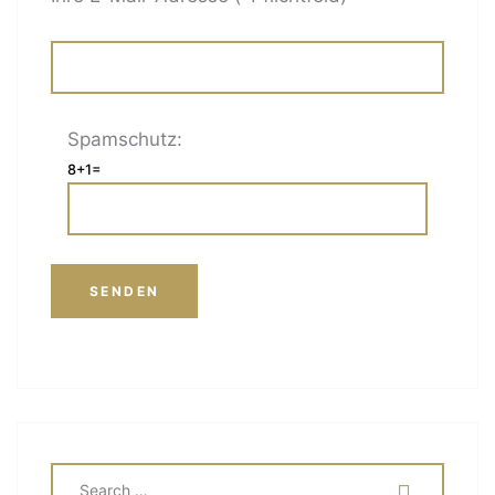
Spamschutz:
8+1=
SEARCH
SEA