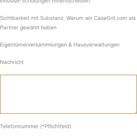
Inhouse-Schulungen mitentscheiden
Sichtbarkeit mit Substanz: Warum wir CaseGrit.com als
Partner gewählt haben
Eigentümerversammlungen & Hausverwaltungen
BITTE LASSE DIESES FELD LEER.
Nachricht
Telefonnummer (*Pflichtfeld)