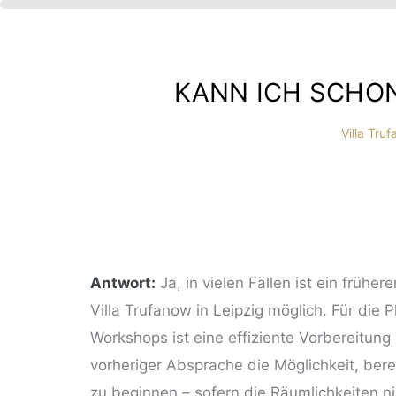
KANN ICH SCHO
Villa Tru
IBT
HE
Antwort:
Ja, in vielen Fällen ist ein früh
Villa Trufanow in Leipzig möglich. Für di
?
Workshops ist eine effiziente Vorbereitung
vorheriger Absprache die Möglichkeit, ber
zu beginnen – sofern die Räumlichkeiten ni