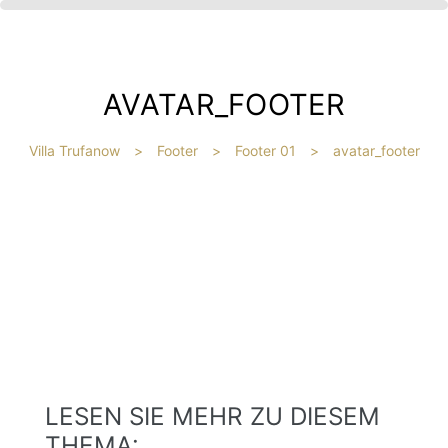
AVATAR_FOOTER
Villa Trufanow
>
Footer
>
Footer 01
>
avatar_footer
IBT
HE
?
LESEN SIE MEHR ZU DIESEM
THEMA: