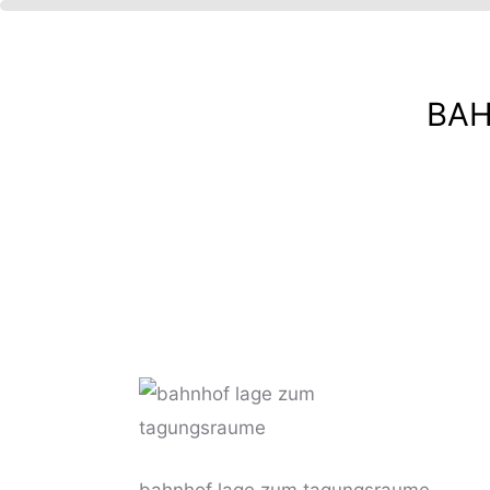
BA
IBT
HE
?
bahnhof lage zum tagungsraume