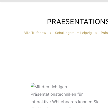
PRAESENTATION
Villa Trufanow
>
Schulungsraum Leipzig
>
Präs
IBT
HE
?