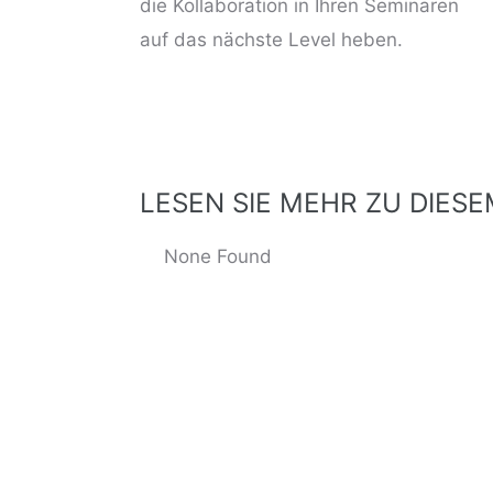
LESEN SIE MEHR ZU DIES
ng
None Found