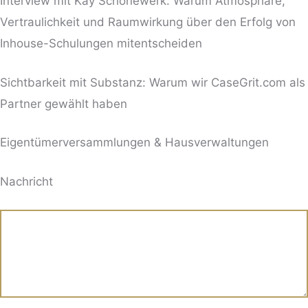
Interview mit Kay Schönewerk: Warum Atmosphäre,
Vertraulichkeit und Raumwirkung über den Erfolg von
Inhouse-Schulungen mitentscheiden
Sichtbarkeit mit Substanz: Warum wir CaseGrit.com als
Partner gewählt haben
Eigentümerversammlungen & Hausverwaltungen
BITTE LASSE DIESES FELD LEER.
Nachricht