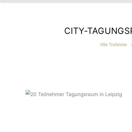
CITY-TAGUNGSR
Villa Trufanow
IBT
HE
?