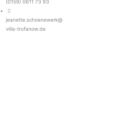
(0159) 0611 73 93
jeanette.schoenewerk@
villa-trufanow.de